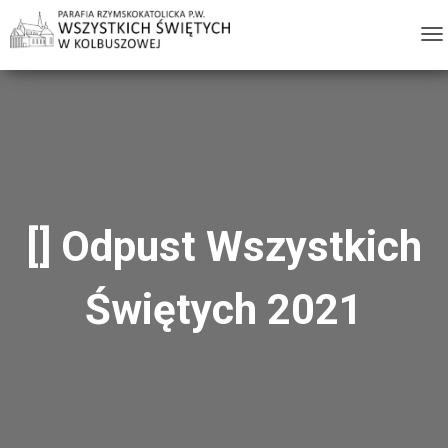
T
O
G
G
L
E
N
A
[] Odpust Wszystkich
V
I
Świętych 2021
G
A
T
I
O
N