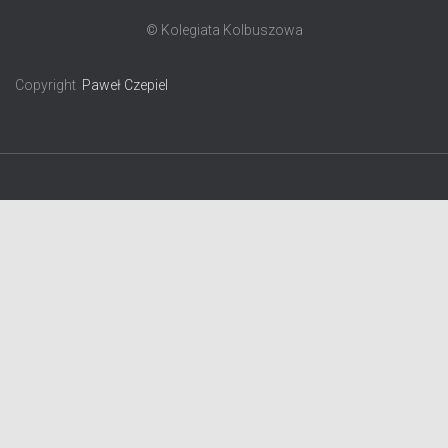
© Kolegiata Kolbuszowa
Copyright
Paweł Czepiel