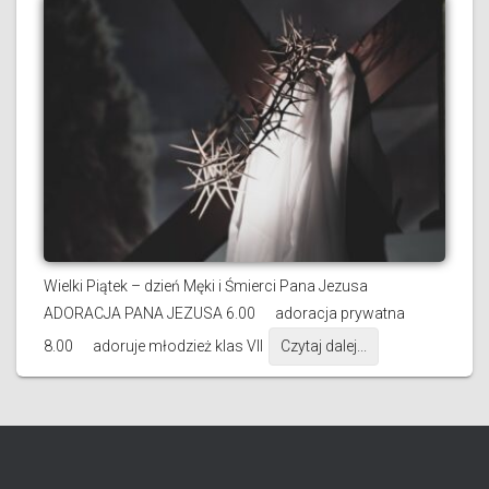
Wielki Piątek – dzień Męki i Śmierci Pana Jezusa
ADORACJA PANA JEZUSA 6.00 adoracja prywatna
8.00 adoruje młodzież klas VII
Czytaj dalej...