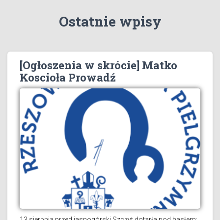
Ostatnie wpisy
[Ogłoszenia w skrócie] Matko
Koscioła Prowadź
13 sierpnia przed jasnogórski Szczyt dotarła pod hasłem: