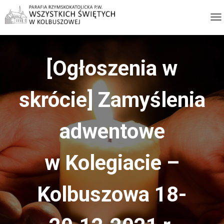
T
O
G
[Ogłoszenia w
G
L
E
skrócie] Zamyślenia
N
A
adwentowe
V
I
G
w Kolegiacie –
A
T
Kolbuszowa 18-
I
O
N